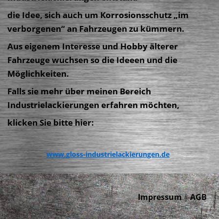
die Idee, sich auch um Korrosionsschutz „im
verborgenen“ an Fahrzeugen zu kümmern.
Aus eigenem Interesse und Hobby älterer
Fahrzeuge wuchsen so die Ideeen und die
Möglichkeiten.
Falls sie mehr über meinen Bereich
Industrielackierungen erfahren möchten,
klicken Sie bitte hier:
www.gloss-industrielackierungen.de
Impressum
|
AGB